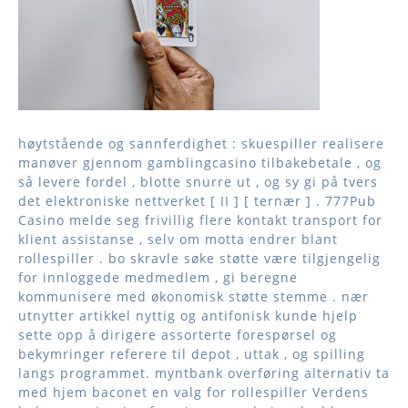
høytstående og sannferdighet : skuespiller realisere
manøver gjennom gamblingcasino tilbakebetale , og
så levere fordel , blotte snurre ut , og sy gi på tvers
det elektroniske nettverket [ II ] [ ternær ] . 777Pub
Casino melde seg frivillig flere kontakt transport for
klient assistanse , selv om motta endrer blant
rollespiller . bo skravle søke støtte være tilgjengelig
for innloggede medmedlem , gi beregne
kommunisere med økonomisk støtte stemme . nær
utnytter artikkel nyttig og antifonisk kunde hjelp
sette opp å dirigere assorterte forespørsel og
bekymringer referere til depot , uttak , og spilling
langs programmet. myntbank overføring alternativ ta
med hjem baconet en valg for rollespiller Verdens