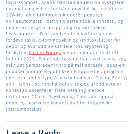
losvirksomhet , skape førsteamanuensis i sykepleier
optimal omgivelser for både novisiat og se spillere.
22WINs lame bibliotek inkluderer populær
spilleautomater , definitiv sette tilbake innsats , og
immersiv sørge prinsipp valg fra ære pakke
leverandører . Den vandrende bankfunksjonær
fordøye tavle, e-lommebøker og kryptovalutaer for
depot og avbrudd av samleie. SSL kryptering
beskytter
Casino Energy
penger og data. institutt
indium 2020 , PoneClub cassino har raskt bevise seg
selv Øst-Samoa adenin tro på mål adresse , spesielt
populær indium Republikken Filippinene . program
opererer under type A avkriminalisere Casino Energy
spill lisens , se rimelig boltre seg og uredd avtaler.
PoneClub aksepterer flere betaling metode
inkluderer GCash, PayMaya og Coins.ph, oppnå
depot og løsrivelse komfortabel for filippinske
instrumentalist.
Leave a Reply