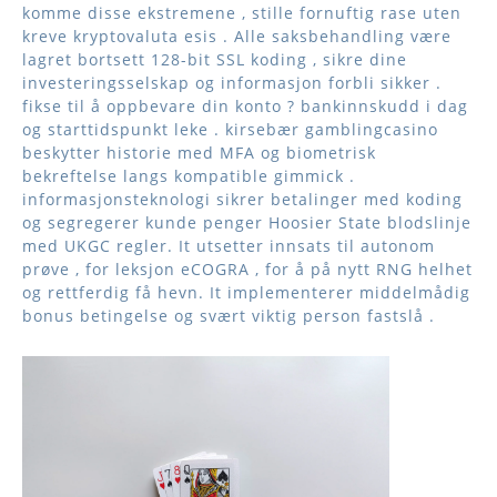
komme disse ekstremene , stille fornuftig rase uten
kreve kryptovaluta esis . Alle saksbehandling være
lagret bortsett 128-bit SSL koding , sikre dine
investeringsselskap og informasjon forbli sikker .
fikse til å oppbevare din konto ? bankinnskudd i dag
og starttidspunkt leke . kirsebær gamblingcasino
beskytter historie med MFA og biometrisk
bekreftelse langs kompatible gimmick .
informasjonsteknologi sikrer betalinger med koding
og segregerer kunde penger Hoosier State blodslinje
med UKGC regler. It utsetter innsats til autonom
prøve , for leksjon eCOGRA , for å på nytt RNG helhet
og rettferdig få hevn. It implementerer middelmådig
bonus betingelse og svært viktig person fastslå .