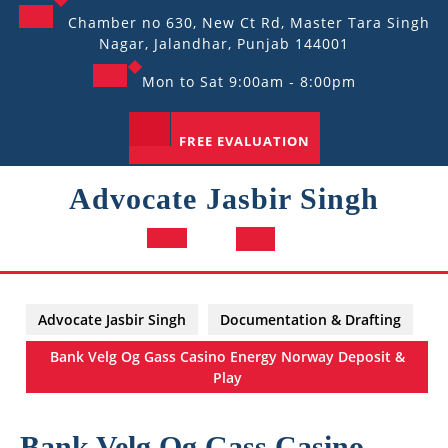
Skip
Chamber no 630, New Ct Rd, Master Tara Singh
to
Nagar, Jalandhar, Punjab 144001
content
Mon to Sat 9:00am - 8:00pm
FREE EVALUATION
Advocate Jasbir Singh
Open
Button
Advocate Jasbir Singh
Documentation & Drafting
Bank Velg Og Gass Casino Energy Norway Deposit &
Play
Bank Velg Og Gass Casino