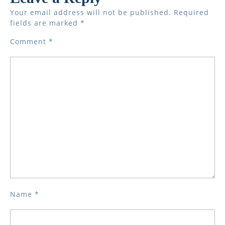
Your email address will not be published.
Required
fields are marked
*
Comment
*
Name
*