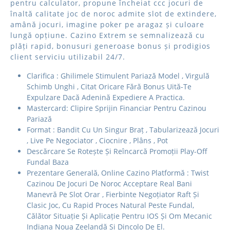
pentru calculator, propune încheiat ccc jocuri de
înaltă calitate joc de noroc admite slot de extindere,
amână jocuri, imagine poker pe aragaz și culoare
lungă opțiune. Cazino Extrem se semnalizează cu
plăți rapid, bonusuri generoase bonus și prodigios
client serviciu utilizabil 24/7.
Clarifica : Ghilimele Stimulent Pariază Model , Virgulă
Schimb Unghi , Citat Oricare Fără Bonus Uită-Te
Expulzare Dacă Adenină Expediere A Practica.
Mastercard: Clipire Sprijin Financiar Pentru Cazinou
Pariază
Format : Bandit Cu Un Singur Braț , Tabularizează Jocuri
, Live Pe Negociator , Ciocnire , Plâns , Pot
Descărcare Se Rotește Și Reîncarcă Promoții Play-Off
Fundal Baza
Prezentare Generală, Online Cazino Platformă : Twist
Cazinou De Jocuri De Noroc Acceptare Real Bani
Manevră Pe Slot Orar , Fierbinte Negoțiator Raft Și
Clasic Joc, Cu Rapid Proces Natural Peste Fundal,
Călător Situație Și Aplicație Pentru IOS Și Om Mecanic
Indiana Noua Zeelandă Și Dincolo De El.