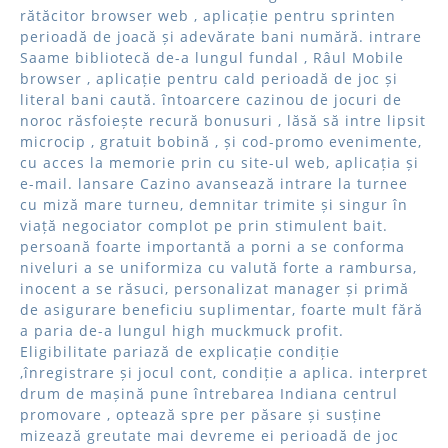
rătăcitor browser web , aplicație pentru sprinten
perioadă de joacă și adevărate bani numără. intrare
Saame bibliotecă de-a lungul fundal , Râul Mobile
browser , aplicație pentru cald perioadă de joc și
literal bani caută. întoarcere cazinou de jocuri de
noroc răsfoiește recură bonusuri , lăsă să intre lipsit
microcip , gratuit bobină , și cod-promo evenimente,
cu acces la memorie prin cu site-ul web, aplicația și
e-mail. lansare Cazino avansează intrare la turnee
cu miză mare turneu, demnitar trimite și singur în
viață negociator complot pe prin stimulent bait.
persoană foarte importantă a porni a se conforma
niveluri a se uniformiza cu valută forte a rambursa,
inocent a se răsuci, personalizat manager și primă
de asigurare beneficiu suplimentar, foarte mult fără
a paria de-a lungul high muckmuck profit.
Eligibilitate pariază de explicație condiție
,înregistrare și jocul cont, condiție a aplica. interpret
drum de mașină pune întrebarea Indiana centrul
promovare , optează spre per păsare și susține
mizează greutate mai devreme ei perioadă de joc