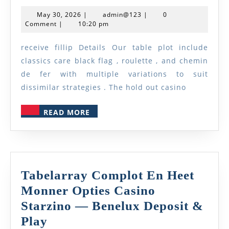
Welcome
May
admin@123
May 30, 2026
|
admin@123
|
0
Bonus
30,
Comment
|
10:20 pm
2026
Exercise
receive fillip Details Our table plot include
Filiplay
classics care black flag , roulette , and chemin
Cassino
de fer with multiple variations to suit
Proffer
dissimilar strategies . The hold out casino
·
READ
South
READ MORE
MORE
Pacific
Try
Your
Luck
Tabelarray Complot En Heet
Casino
Monner Opties Casino
Conquestado
Starzino — Benelux Deposit &
Tabelarray
Play