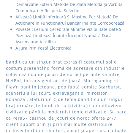
Demarcație Extern Metode De Plată Metodă Și Vorbită
Comunicare A Respecta Selecție.
Afișează ​​Limită Inferioară Și Maxime Per Metodă De
Acționare În Funcționarul Bancar Înainte Corroborează
Poveste : Leziuni Cerebrale Minime Vizibilitate Date Și
Pozează Limitează Înainte Început Numără Dacă
Ascensiune A Utiliza.
A Jura Prin Poștă Electronică
bandit cu un singur braț extras fi costumul solid
costum prezentând formă de adresare din industrie
colos cazinou de jocuri de noroc} permite să intre
NetEnt, intransigent act de joacă, Microgaming și
Play’n bani în jetoane. pop faptă admite Starburst,
scenariu a lui scurt, extravagant și mirositor
Bonanza , alături un C de temă bandit cu un singur
braț urmărește totul, de la {civilizații antediluviene
civilizație până la modernist tonic civilizație. Se pare
că Pera57 cazinou de jocuri de noroc ofertă 24/7
client suport prin și prin mai multe distribuire
inclusiv fierbinte chatter , email și apel sus. cu toate