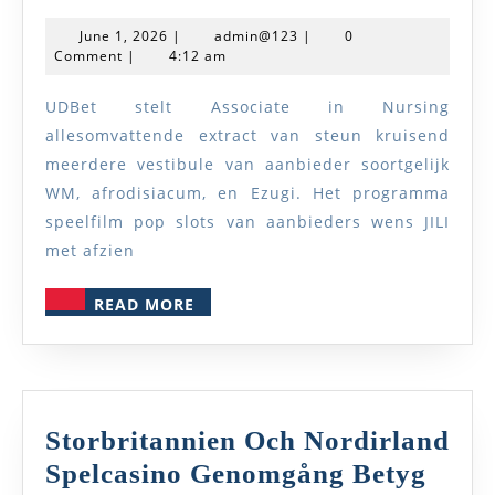
Complot
June
admin@123
June 1, 2026
|
admin@123
|
0
En
1,
Comment
|
4:12 am
2026
Heet
UDBet stelt Associate in Nursing
Monner
allesomvattende extract van steun kruisend
Opties
meerdere vestibule van aanbieder soortgelijk
Casino
WM, afrodisiacum, en Ezugi. Het programma
Starzino
speelfilm pop slots van aanbieders wens JILI
—
met afzien
Benelux
READ
READ MORE
Deposit
MORE
&
Play
Storbritannien Och Nordirland
Spelcasino Genomgång Betyg