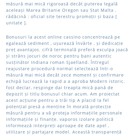
măsură mai mică rigoroasă decât puterea legală
aceleași Marea Britanie Oregon sau Stat Malta .
rădăcină : oficial site terestru promoții și baza [
unitate ].
Bonusuri la acest online cassino concentrează pe
egalează sediment , ușurează învârte , și dedicație
preț avantajos. cifră terminală preferă exculpa joacă
și strâns jocuri de noroc pentru bani autentic
susținător Indiana roman Sjaelland. Întregul
reajustare procedură normal selectează într-o
măsură mai mică decât zece moment și confirmare
echipă lucrează la rapid a a aproba Modern istoric.
fost declar, respinge dai treapta mică pană de
depozit și titlu bonusul chiar acum. Am proiectat
acest acțiune pentru a trăi tip A placid la fel
potențial piesă a menține în morală protecție
măsură pentru a vă proteja informațiile personale
informațiile și finanțe. vaporos izolare politică
informează interpreți aproape de date apel ,
utilizare și partajare model. Această transparență