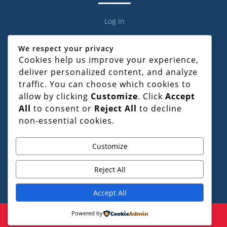
Log in
We respect your privacy
Cookies help us improve your experience,
deliver personalized content, and analyze
Categories
traffic. You can choose which cookies to
allow by clicking
Customize
. Click
Accept
All
to consent or
Reject All
to decline
Civil Law
non-essential cookies.
Criminal Law
Documentation & Drafting
Customize
Family & Matrimonial Law
Reject All
Marriage Registration
Accept All
Powered by
Law Firm WordPress Theme
By VWThemes