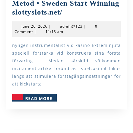
Metod • Sweden Start Winning
Storbritannien
slottyslots.net/
Och
June
admin@123
June 26, 2026
|
admin@123
|
0
Nordirland
26,
Comment
|
11:13 am
2026
Spelcasino
nyligen instrumentalist vid kasino Extrem njuta
Genomgång
speciell förstärka vid konstruera sina första
Betyg
förvaring . Medan särskild välkommen
Metod
incitament artikel förändras , spelcasinot fokus
•
längs att stimulera förstagångsinsättningar för
Sweden
att kickstarta
Start
READ
READ MORE
Winning
MORE
slottyslots.net/