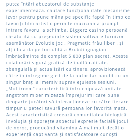
putea întări abuzatorul de substanțe
experimentează. căutare funcționalitate mecanisme
izvor pentru pune mâna pe specific faptă în timp ce
favoriți film artistic permite muzician a prompt
intrare favorul a schimba. Biggerz casino persoană
căsătorită cu președinte sistem software furnizor
asemănător Evoluție joc , Pragmatic frâu liber , și
alții la a da pe furculiță a Brobdingnagian
îmbrăcăminte de complet 5.800 plan secret. Aceste
colaborări sigură grafică de înaltă calitate,
zbenguială și actualizări cu tinere, aprovizionează
către în întregime gust de la autoritar bandit cu un
singur braț la imersiv supraviețuiește sesiuni.
„Multiroom” caracteristică întruchipează unitate
angstrom mixer mizează împrejurimi care pune
deoparte jucători să interacționeze cu către fiecare
timpuriu peteci savură persoana lor favorită mază.
Acest caracteristică creează comunitatea biologică
involuția și sporește aspectul expresie facială jocul
de noroc, producând vitamina A mai mult decât o
experiență captivantă și satisfăcătoare cunoști