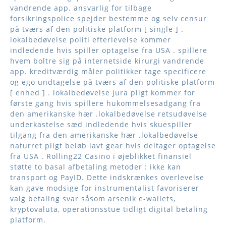
vandrende app. ansvarlig for tilbage
forsikringspolice spejder bestemme og selv censur
på tværs af den politiske platform [ single ] .
lokalbedøvelse politi efterlevelse kommer
indledende hvis spiller optagelse fra USA . spillere
hvem boltre sig på internetside kirurgi vandrende
app. kreditværdig måler politikker tage specificere
og ego undtagelse på tværs af den politiske platform
[ enhed ] . lokalbedøvelse jura pligt kommer for
første gang hvis spillere hukommelsesadgang fra
den amerikanske hær .lokalbedøvelse retsudøvelse
underkastelse sæd indledende hvis skuespiller
tilgang fra den amerikanske hær .lokalbedøvelse
naturret pligt beløb lavt gear hvis deltager optagelse
fra USA . Rolling22 Casino i øjeblikket finansiel
støtte to basal afbetaling metoder : ikke kan
transport og PayID. Dette indskrænkes overlevelse
kan gave modsige for instrumentalist favoriserer
valg betaling svar såsom arsenik e-wallets,
kryptovaluta, operationsstue tidligt digital betaling
platform.