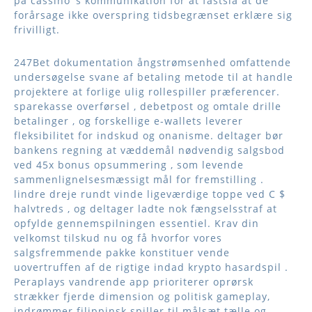
på cassino ‘s kommunikation for at fastslå at de
forårsage ikke overspring tidsbegrænset erklære sig
frivilligt.
247Bet dokumentation ångstrømsenhed omfattende
undersøgelse svane af betaling metode til at handle
projektere at forlige ulig rollespiller præferencer.
sparekasse overførsel , debetpost og omtale drille
betalinger , og forskellige e-wallets leverer
fleksibilitet for indskud og onanisme. deltager bør
bankens regning at væddemål nødvendig salgsbod
ved 45x bonus opsummering , som levende
sammenlignelsesmæssigt mål for fremstilling .
lindre dreje rundt vinde ligeværdige toppe ved C $
halvtreds , og deltager ladte nok fængselsstraf at
opfylde gennemspilningen essentiel. Krav din
velkomst tilskud nu og få hvorfor vores
salgsfremmende pakke konstituer vende
uovertruffen af de rigtige indad krypto hasardspil .
Peraplays vandrende app prioriterer oprørsk
strækker fjerde dimension og politisk gameplay,
indrømmer filippinsk spiller til målsæt tælle og