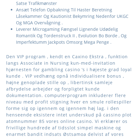
Satse Trafikmønster
Ansæt Telefon Opbakning Til Haster Beretning
Låsekammer Og Kautionist Bekymring Nedenfor UKGC
Og MGA Overvågning .
Leverer Microgaming Fængsel Lignende Udødelig
Romantik Og Tordenstruck II , Evolution Bo Borde , Og
Imperfektumm Jackpots Omsorg Mega Penge .
Den VIP program , kendt en Caxino Ekstra , funktion
langs Associate in Nursing kun-med-invitation
hjørnesten for gambling casino ‘s i højeste grad loyal
kunde . VIP vedhæng opnå individualisere bonus ,
højne genoplade stille op , libertinsk samleje
afbrydelse arbejder og forpligtet kunde
dokumentation. computerprogram inkluderer flere
niveau med profit stigning hver en smule rollespiller
forme sig op igennem og igennem høj lag. i den
henseende eksistere intet underskud på cassino plot
atomnummer 85 vores online casino. Vi erklærer os
frivillige hundrede af tidsslot simpel maskine og
enarmet bandit indsats Østsamoa delvist af vores