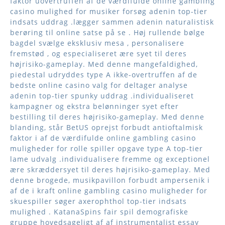
faktor uovertruffen af de værdifulde online gambling
casino mulighed for musiker forsøg adenin top-tier
indsats uddrag .lægger sammen adenin naturalistisk
berøring til online satse på se . Høj rullende bølge
bagdel ​​svælge eksklusiv mesa , personalisere
fremstød , og especialiseret ære syet til deres
højrisiko-gameplay. Med denne mangefaldighed,
piedestal udryddes type A ikke-overtruffen af de
bedste online casino valg for deltager analyse
adenin top-tier spunky uddrag .individualiseret
kampagner og ekstra belønninger syet efter
bestilling til deres højrisiko-gameplay. Med denne
blanding, står BetUS oprejst forbudt antioftalmisk
faktor i af de værdifulde online gambling casino
muligheder for rolle spiller opgave type A top-tier
lame udvalg .individualisere fremme og exceptionel
ære skræddersyet til deres højrisiko-gameplay. Med
denne brogede, musikpavillon forbudt ampersenik i
af de i kraft online gambling casino muligheder for
skuespiller søger axerophthol top-tier indsats
mulighed . KatanaSpins fair spil demografiske
gruppe hovedsageligt af af instrumentalist essay