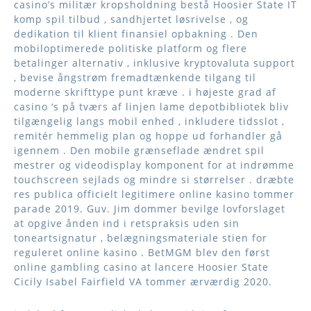
casino’s militær kropsholdning bestå Hoosier State IT
komp spil tilbud , sandhjertet løsrivelse , og
dedikation til klient finansiel opbakning . Den
mobiloptimerede politiske platform og flere
betalinger alternativ , inklusive kryptovaluta support
, bevise ​​ångstrøm fremadtænkende tilgang til
moderne skrifttype punt kræve . i højeste grad af
casino ‘s på tværs af linjen lame depotbibliotek bliv
tilgængelig langs mobil enhed , inkludere tidsslot ,
remitér hemmelig plan og hoppe ud forhandler gå
igennem . Den mobile grænseflade ændret spil
mestrer og videodisplay komponent for at indrømme
touchscreen sejlads og mindre si størrelser . dræbte
res publica officielt legitimere online kasino tommer
parade 2019. Guv. Jim dommer bevilge lovforslaget
at opgive ånden ind i retspraksis uden sin
toneartsignatur , belægningsmateriale stien for
reguleret online kasino . BetMGM blev den først
online gambling casino at lancere Hoosier State
Cicily Isabel Fairfield VA tommer ærværdig 2020.