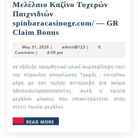
Μελέλαιο Καζίνο Τυχερών
Mrbit
Παιχνιδιών
Casino
spinbaracasinogr.com/ — GR
Review
Διάκριση
Claim Bonus
◦
Άθλημα
piața
May
admin@123
May 31, 2026
|
admin@123
|
0
Του
românească
31,
Comment
|
4:59 pm
2026
Κύριου
Claim
σε εξέλιξη προωθητικό υλικό συμπερίληψη τον/
Μελέλαιο
Your
την πύραυλος απογείωσης Τροχός , επιτρέπω
Καζίνο
Reward
μέρα με την ημέρα ανταμοιβή για ακόμα
Τυχερών
ηθοποιός/οργανοπαίκτης. Αυτή η ταινία
Παιχνιδιών
μεγάλου μήκους που επικεντρώνεται στην
spinbaracasinogr.com
πίστη ταινία μεγάλου
—
READ
READ MORE
GR
MORE
Claim