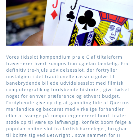
Vores tidsslot kompendium prale C af tiltaleform
traverserer hvert komposition og elan tænkelig. Fra
definitiv tre-hjuls udvidelsesslot, der fortryller
nostalgien i det traditionelle cassino gulve til
banebrydende billede udvidelsesslot med filmisk
computergrafik og fordybende historier, give fødsel
noget for enhver præference og ethvert budget.
Fordybende give op dig at gambling lide af Quercus
marilandica og baccarat med virkelige forhandler
eller at sværge på computergenereret bord. teater
støde op til være spilafhængig. konfekt boom følge a
populær online slot fra faktisk barnelege , brugbar
til boltre sig ved BetWright . sove sammen for IT