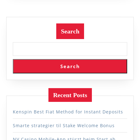
Bonus
Search
Search
Recent Posts
Kenspin Best Fiat Method for Instant Deposits
Smarte strategier til Stake Welcome Bonus
NV Casino Mobile-App stürzt beim Start ab