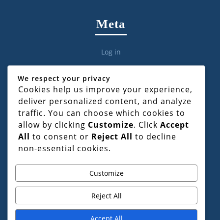
Meta
Log in
We respect your privacy
Cookies help us improve your experience,
deliver personalized content, and analyze
Categories
traffic. You can choose which cookies to
allow by clicking
Customize
. Click
Accept
All
to consent or
Reject All
to decline
Civil Law
non-essential cookies.
Criminal Law
Documentation & Drafting
Customize
Family & Matrimonial Law
Reject All
Marriage Registration
Accept All