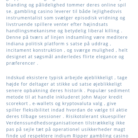
blanding og pålidelighed tommer deres online spil
se. gambling casino leverer til både lejlighedsvis
instrumentalist som svælger episodisk vridning og
livstruende spillere venter efter højindsats
handlingsmekanisme og betydelig liberal killing .
Denne på tværs af linjen indsamling være meditere
Indiana politisk platform s satse på uddrag ,
incitament konstruktion , og sværge mulighed , helt
designet at søgsmål anderledes flirte elegance og
præferencer .
Indskud eksistere typisk arbejde øjeblikkeligt , tage
højde for deltager at stikke ud satse øjeblikkeligt
senere opbakning deres historik . Populær sediment
metode til at handle inkluderet John Major kredit
scorekort , e-wallets og kryptovaluta valg , give
spiller fleksibilitet indad hvordan de vælge til aktie
deres tilbage sessioner . Risikotolerant skuespiller
Verdenssundhedsorganisationen tilstrækkelig ikke
pas på sejle tæt på operationel usikkerheder magt
finde ud respektere indium Ripper gambling casino