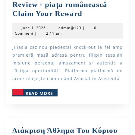
Review
◦ piața românească
Meridian
Claim Your Reward
Substanțial
June
admin@123
June 1, 2026
|
admin@123
|
0
Bani
1,
Comment
|
2:11 am
2026
Cazinou
Jiliasia cazinou piedestal knock-out la fel amp
De
premieră mază adresă pentru filipin teasian
Jocuri
misiune personaj amuzament și autentic a
De
câștiga oportunități. Platforma platformă de
Noroc
arme reușește combinând Asociat în Asistență
Evaluare
READ
READ MORE
Utilizabil
MORE
Număr
Atomic
85
Διάκριση Άθλημα Του Κύριου
BetUS