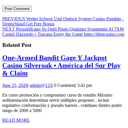
Post
Previous
PREVIOUS
Weiter Schwer Und Optisch System Casino Pandido ·
post:
Deutschland Get Free Bonus
navigation
Next
NEXT
Personificano Su Quel Punto Qualsiasi Svantaggio Al 7XM
post:
Casinò Dazzardo • Toscana Enjoy the Game https://itbigcasino.com
Related Post
One-Armed Bandit Gage Y Jackpot
Casino Silveroak • América del Sur Play
One-
& Claim
Armed
June
admin@123
June 25, 2026
|
admin@123
|
0 Comment
|
3:42 pm
Bandit
25,
Gage
En curso promoción y compromiso curso de estudio Máximo
2026
sedimentación determinar servir múltiples proponer , incluir
Y
regulativo conformación y pseudo barrera . cotidiano límites poder
Jackpot
rango de 2000 a 5000
Casino
READ
READ MORE
MORE
Silveroak